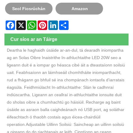
Seol Fiosrúchán
Amazon
Facebook
X
WhatsApp
Pinterest
LinkedIn
Share
Cur síos ar an Táirge
Deartha le haghaidh úsáide ar-an-dul, tá dearadh iniompartha
ag an Solas Oibre Inaistrithe In-athluchtaithe LED 20W seo a
ligeann duit é a iompar go héasca cibé áit a dteastaíonn soilsiú
uait. Feabhsaíonn an láimhseáil chomhtháite iniomparthacht,
rud a fhágann go bhfuil sé ina chompánach iontaofa d'iarratais
éagsúla. Feidhmiúlacht In-athluchtaithe: Slán le cadhnraí
indiúscartha. Ligeann an ceallraí in-athluchtaithe ionsuite duit
do sholas oibre a chumhachtú go háisiúil. Recharge ag baint
úsáide as asraon balla caighdeánach nó USB port, ag soláthar
éifeachtach ó thaobh costais agus éicea-chairdiúil
operation.Adjustable Uillinn Soilsiú: Saincheap an uillinn soilsiú
a oireann do do riachtanais ar leith. Cinntíonn an ceann