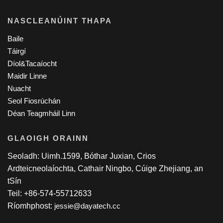
NASCLEANÚINT THAPA
Baile
Táirgí
Díol&Tacaíocht
Maidir Linne
Nuacht
Seol Fiosrúchán
Déan Teagmháil Linn
GLAOIGH ORAINN
Seoladh: Uimh.1599, Bóthar Juxian, Crios
Ardteicneolaíochta, Cathair Ningbo, Cúige Zhejiang, an
tSín
Teil: +86-574-55712633
Ríomhphost:
jessie@dayatech.cc