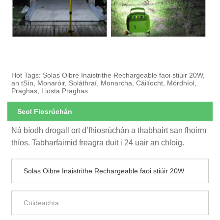
Hot Tags: Solas Oibre Inaistrithe Rechargeable faoi stiúir 20W,
an tSín, Monaróir, Soláthraí, Monarcha, Cáilíocht, Mórdhíol,
Praghas, Liosta Praghas
Seol Fiosrúchán
Ná bíodh drogall ort d’fhiosrúchán a thabhairt san fhoirm
thíos. Tabharfaimid freagra duit i 24 uair an chloig.