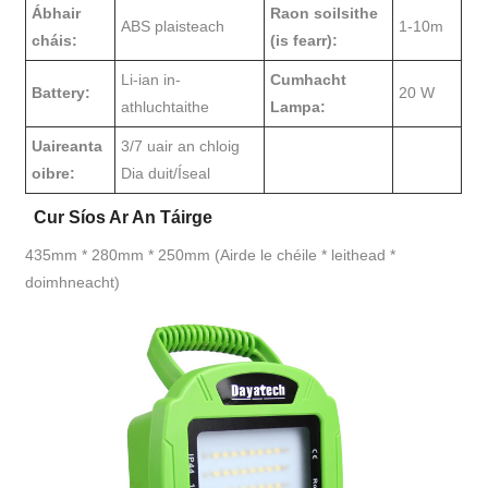
Ábhair
Raon soilsithe
ABS plaisteach
1-10m
cháis:
(is fearr):
Li-ian in-
Cumhacht
Battery:
20 W
athluchtaithe
Lampa:
Uaireanta
3/7 uair an chloig
oibre:
Dia duit/Íseal
Cur Síos Ar An Táirge
435mm * 280mm * 250mm (Airde le chéile * leithead *
doimhneacht)