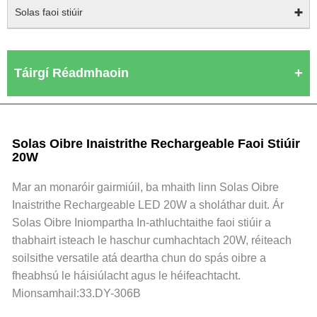
Solas faoi stiúir
Táirgí Réadmhaoin
Solas Oibre Inaistrithe Rechargeable Faoi Stiúir
20W
Mar an monaróir gairmiúil, ba mhaith linn Solas Oibre
Inaistrithe Rechargeable LED 20W a sholáthar duit. Ár
Solas Oibre Iniompartha In-athluchtaithe faoi stiúir a
thabhairt isteach le haschur cumhachtach 20W, réiteach
soilsithe versatile atá deartha chun do spás oibre a
fheabhsú le háisiúlacht agus le héifeachtacht.
Mionsamhail:33.DY-306B