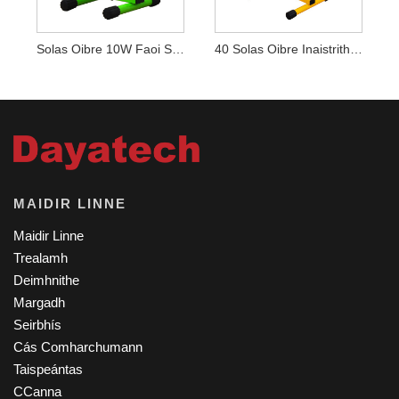
Solas Oibre 10W Faoi Stiúir Inaistrithe Dath Glas Inaistrithe
40 Solas Oibre Inaistrithe Rechargeable Faoi Stiúir
MAIDIR LINNE
Maidir Linne
Trealamh
Deimhnithe
Margadh
Seirbhís
Cás Comharchumann
Taispeántas
CCanna