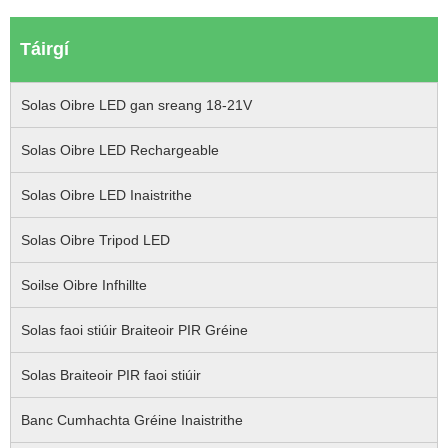
Táirgí
Solas Oibre LED gan sreang 18-21V
Solas Oibre LED Rechargeable
Solas Oibre LED Inaistrithe
Solas Oibre Tripod LED
Soilse Oibre Infhillte
Solas faoi stiúir Braiteoir PIR Gréine
Solas Braiteoir PIR faoi stiúir
Banc Cumhachta Gréine Inaistrithe