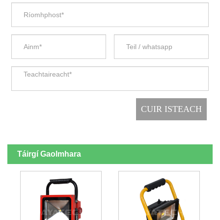
Táirgí Gaolmhara