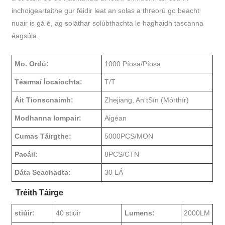
inchoigeartaithe gur féidir leat an solas a threorú go beacht
nuair is gá é, ag soláthar solúbthachta le haghaidh tascanna
éagsúla.
Mo. Ordú:
1000 Píosa/Píosa
Téarmaí Íocaíochta:
T/T
Áit Tionscnaimh:
Zhejiang, An tSín (Mórthír)
Modhanna Iompair:
Aigéan
Cumas Táirgthe:
5000PCS/MON
Pacáil:
8PCS/CTN
Dáta Seachadta:
30 LÁ
Tréith Táirge
stiúir:
40 stiúir
Lumens:
2000LM