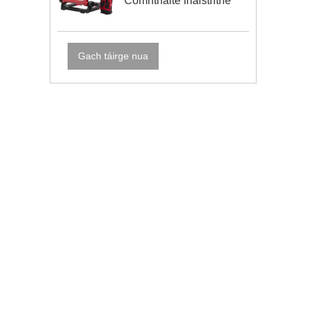
Comhtháite Inaistrithe
Gach táirge nua