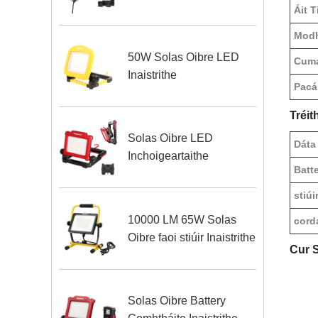
Áit 
Modh
50W Solas Oibre LED
Cuma
Inaistrithe
Pacái
Tréit
Solas Oibre LED
Dáta
Inchoigeartaithe
Batte
stiúi
10000 LM 65W Solas
cord
Oibre faoi stiúir Inaistrithe
Cur S
Solas Oibre Battery