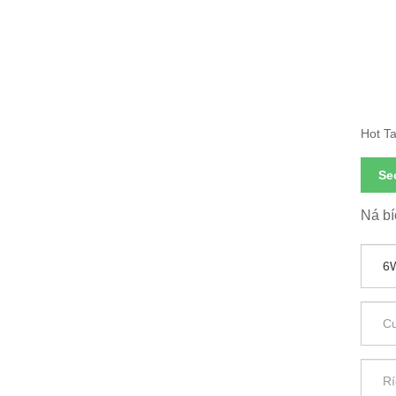
6W S
Hot Ta
Se
Ná bí