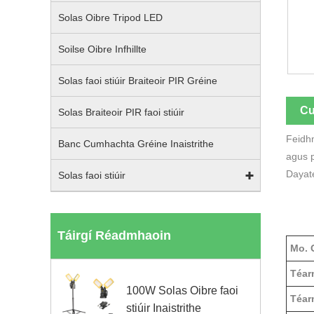
Solas Oibre Tripod LED
Soilse Oibre Infhillte
Solas faoi stiúir Braiteoir PIR Gréine
Cu
Solas Braiteoir PIR faoi stiúir
Feidhm
Banc Cumhachta Gréine Inaistrithe
agus p
Dayat
Solas faoi stiúir
Táirgí Réadmhaoin
Mo. 
Téar
100W Solas Oibre faoi
Téar
stiúir Inaistrithe