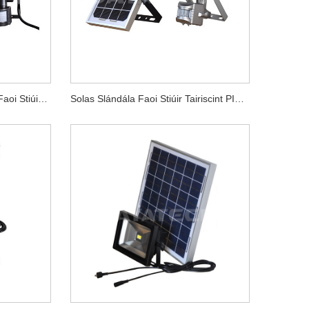
Solas Slándála Braiteoir PIR Faoi Stiúir Gréine
Solas Slándála Faoi Stiúir Tairiscint PIR Gréine 10W