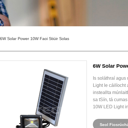
6W Solar Power 10W Faoi Stiúir Solas
6W Solar Powe
Is soláthraí agu
Light le cáilíoch
insteallta múnlai
sa tSín, tá cuma
10W LED Light in
Seol Fiosrúch