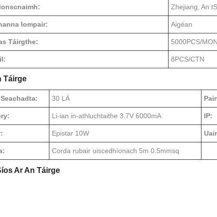
Tionscnaimh:
Zhejiang, An tS
anna Iompair:
Aigéan
s Táirgthe:
5000PCS/MO
l:
8PCS/CTN
h Táirge
 Seachadta:
30 LÁ
Pai
ry:
Li-ian in-athluchtaithe 3.7V 6000mA
IP:
r:
Epistar 10W
Uai
a:
Corda rubair uiscedhíonach 5m 0.5mmsq
íos Ar An Táirge