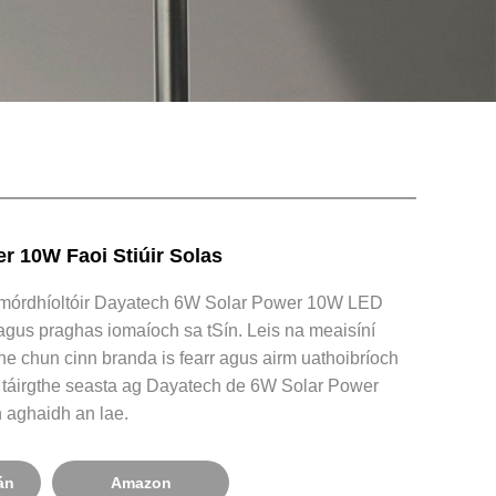
r 10W Faoi Stiúir Solas
s mórdhíoltóir Dayatech 6W Solar Power 10W LED
t agus praghas iomaíoch sa tSín. Leis na meaisíní
the chun cinn branda is fearr agus airm uathoibríoch
s táirgthe seasta ag Dayatech de 6W Solar Power
 aghaidh an lae.
án
Amazon