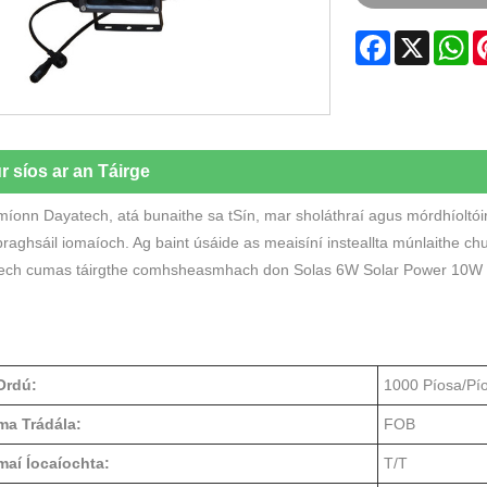
Facebook
X
W
r síos ar an Táirge
íonn Dayatech, atá bunaithe sa tSín, mar sholáthraí agus mórdhíoltóir
raghsáil iomaíoch. Ag baint úsáide as meaisíní insteallta múnlaithe chu
ech cumas táirgthe comhsheasmhach don Solas 6W Solar Power 10W L
Ordú:
1000 Píosa/Pí
ma Trádála:
FOB
maí Íocaíochta:
T/T