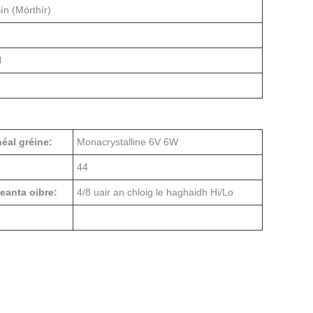
ín (Mórthír)
N
néal gréine:
Monacrystalline 6V 6W
44
reanta oibre:
4/8 uair an chloig le haghaidh Hi/Lo