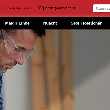
+86-574-55712633
jessie@dayatech.cc
Maidir Linne
Nuacht
Seol Fiosrúchán