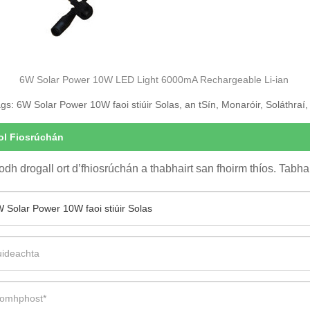
olar Power 10W LED Light 6000mA Rechargeable Li-ian
gs: 6W Solar Power 10W faoi stiúir Solas, an tSín, Monaróir, Soláthraí
ol Fiosrúchán
odh drogall ort d’fhiosrúchán a thabhairt san fhoirm thíos. Tabhar