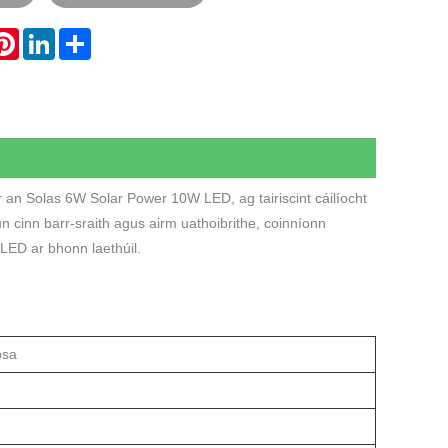
hatsApp
Pinterest
LinkedIn
Share
 an Solas 6W Solar Power 10W LED, ag tairiscint cáilíocht
n cinn barr-sraith agus airm uathoibrithe, coinníonn
ED ar bhonn laethúil.
osa