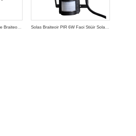
Solas Tuilte Faoi Stiúir 30W Le Braiteoir PIR
Solas Braiteoir PIR 6W Faoi Stiúir Solas Spota