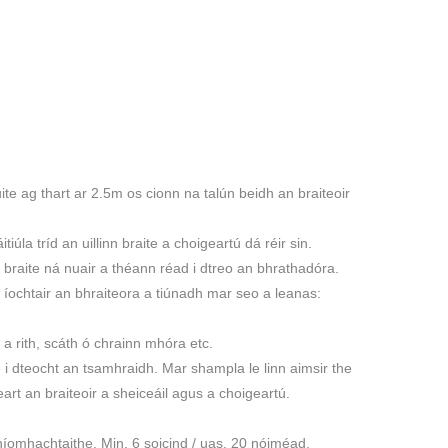
te ag thart ar 2.5m os cionn na talún beidh an braiteoir
tiúla tríd an uillinn braite a choigeartú dá réir sin.
r braite ná nuair a théann réad i dtreo an bhrathadóra.
bh íochtair an bhraiteora a tiúnadh mar seo a leanas:
n a rith, scáth ó chrainn mhóra etc.
e i dteocht an tsamhraidh. Mar shampla le linn aimsir the
rt an braiteoir a sheiceáil agus a choigeartú.
íomhachtaithe. Min. 6 soicind / uas. 20 nóiméad.