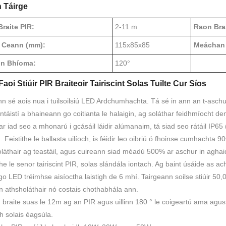
h Táirge
raite PIR:
2-11 m
Raon Brai
 Ceann (mm):
115x85x85
Meáchan 
inn Bhíoma:
120°
aoi Stiúir PIR Braiteoir Tairiscint Solas Tuilte Cur Síos
nn sé aois nua i tuilsoilsiú LED Ardchumhachta. Tá sé in ann an t-asc
táistí a bhaineann go coitianta le halaigin, ag soláthar feidhmíocht den
r iad seo a mhonarú i gcásáil láidir alúmanaim, tá siad seo rátáil IP65
n. Feistithe le ballasta uilíoch, is féidir leo oibriú ó fhoinse cumhachta
láthair ag teastáil, agus cuireann siad méadú 500% ar aschur in aghai
the le senor tairiscint PIR, solas slándála iontach. Ag baint úsáide as
go LED tréimhse aisíoctha laistigh de 6 mhí. Tairgeann soilse stiúir 50,
n athsholáthair nó costais chothabhála ann.
 braite suas le 12m ag an PIR agus uillinn 180 ° le coigeartú ama agus
 solais éagsúla.