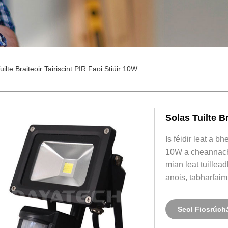
uilte Braiteoir Tairiscint PIR Faoi Stiúir 10W
Solas Tuilte Br
Is féidir leat a b
10W a cheannach 
mian leat tuilleadh
anois, tabharfaimi
Seol Fiosrúch