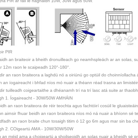
gha PIR ar fáil le haghaidh 10W, 30W agus 50W.
oir PIR
idh an braiteoir a bheith dronuilleach go neamhspleách ar an solas, sui
ar 12m raon le scaipeadh 120°-180°.
éidir an raon braiteora a laghdú nó a oiriúnú go optúil do choinníollacha ái
n an íogaireacht i bhfad níos mó nuair a théann réad trasna an limistéi
éidir tuilleadh coigeartaithe a dhéanamh trí na trí lasc atá suite ar thao
igh 1. Íogaireacht - 30W/50W AMHÁIN
óidh an raon braiteora de réir teochta agus fachtóirí cosúil le gluaisteái
inn aimsir fhuar beidh an raon braiteora níos mó ná nuair a bhíonn sé t
dfadh an raon braite chun tosaigh titim ó 12 go 6m agus mar sin ba chea
igh 2. COigeartú AMA - 10W/30W/50W
 an méid ama a choigeartú a shoilseoidh an solas nuair a bheidh sé gn