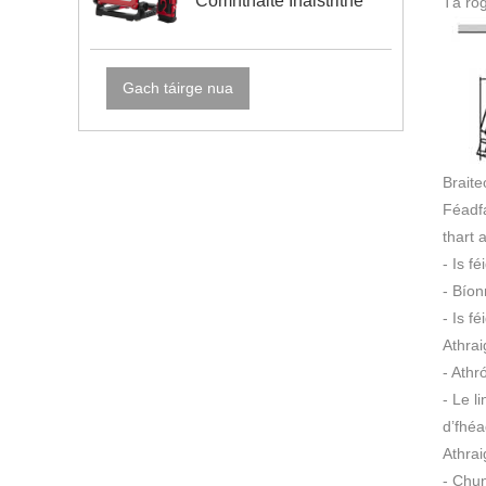
Comhtháite Inaistrithe
Tá ro
Gach táirge nua
Braite
Féadfa
thart 
- Is f
- Bíon
- Is f
Athra
- Athr
- Le l
d’fhéa
Athra
- Chun