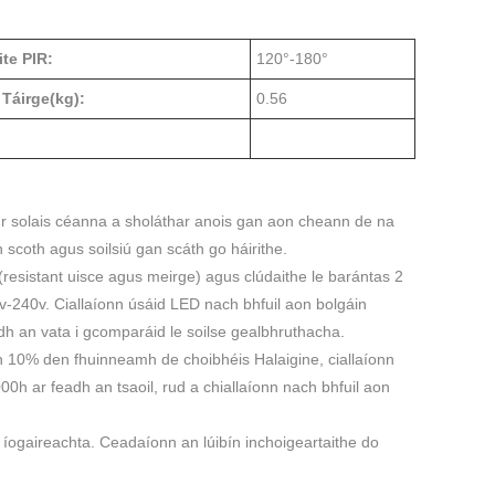
te PIR:
120°-180°
Táirge(kg):
0.56
hur solais céanna a sholáthar anois gan aon cheann de na
 scoth agus soilsiú gan scáth go háirithe.
 (resistant uisce agus meirge) agus clúdaithe le barántas 2
 90v-240v. Ciallaíonn úsáid LED nach bhfuil aon bolgáin
dh an vata i gcomparáid le soilse gealbhruthacha.
 ach 10% den fhuinneamh de choibhéis Halaigine, ciallaíonn
000h ar feadh an tsaoil, rud a chiallaíonn nach bhfuil aon
 íogaireachta. Ceadaíonn an lúibín inchoigeartaithe do