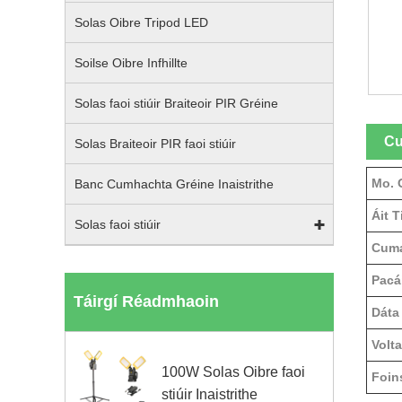
Solas Oibre Tripod LED
Soilse Oibre Infhillte
Solas faoi stiúir Braiteoir PIR Gréine
Cu
Solas Braiteoir PIR faoi stiúir
Mo. 
Banc Cumhachta Gréine Inaistrithe
Áit 
Solas faoi stiúir
Cuma
Pacái
Táirgí Réadmhaoin
Dáta
Volta
100W Solas Oibre faoi
Foin
stiúir Inaistrithe