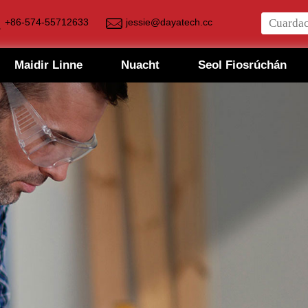
+86-574-55712633
jessie@dayatech.cc
Maidir Linne
Nuacht
Seol Fiosrúchán