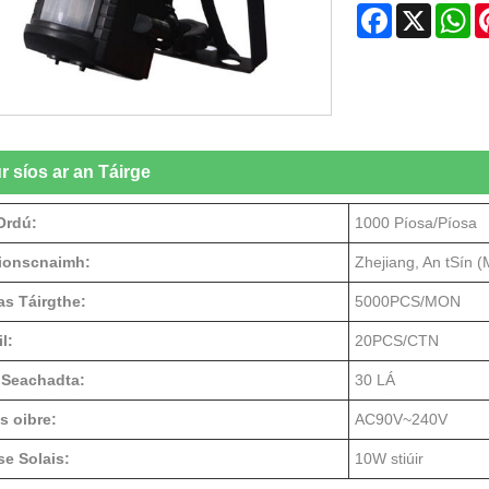
Facebook
X
W
r síos ar an Táirge
Ordú:
1000 Píosa/Píosa
Tionscnaimh:
Zhejiang, An tSín (
s Táirgthe:
5000PCS/MON
l:
20PCS/CTN
 Seachadta:
30 LÁ
s oibre:
AC90V~240V
se Solais:
10W stiúir