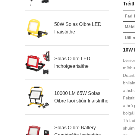
Tréit
Fad B
50W Solas Oibre LED
Méid
Inaistrithe
Uill
10W F
Solas Oibre LED
Léirío
Inchoigeartaithe
míbhun
Déanta
bhliai
athsho
10000 LM 65W Solas
Feisti
Oibre faoi stiúir Inaistrithe
athrú 
bolgái
Tá fad
Solas Oibre Battery
shuímh