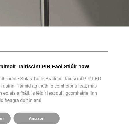
aiteoir Tairiscint PIR Faoi Stiúir 10W
heith cinnte Solas Tuilte Braiteoir Tairiscint PIR LED
uainn. Táimid ag tnúth le comhoibriú leat, más
 eolais a fháil, is féidir leat dul i gcomhairle linn
d freagra duit in am!
án
Amazon