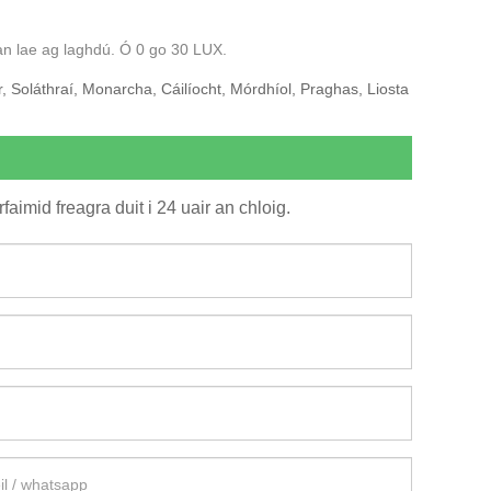
 an lae ag laghdú. Ó 0 go 30 LUX.
óir, Soláthraí, Monarcha, Cáilíocht, Mórdhíol, Praghas, Liosta
faimid freagra duit i 24 uair an chloig.