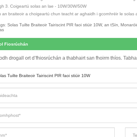
igh 3. Coigeartú solas an lae - 10W/30W/50W
 an braiteoir a choigeartú chun teacht ar aghaidh i gcomhréir le solas
gs: Solas Tuilte Braiteoir Tairiscint PIR faoi stiúir 10W, an tSín, Monar
as
ol Fiosrúchán
odh drogall ort d’fhiosrúchán a thabhairt san fhoirm thíos. Tabhar