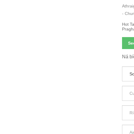
Athra
- Chun
Hot Ta
Pragh
Se
Ná bí